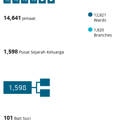
12,821
14,641
Jemaat
Wards
1,820
Branches
1,598
Pusat Sejarah Keluarga
1,598
101
Bait Suci