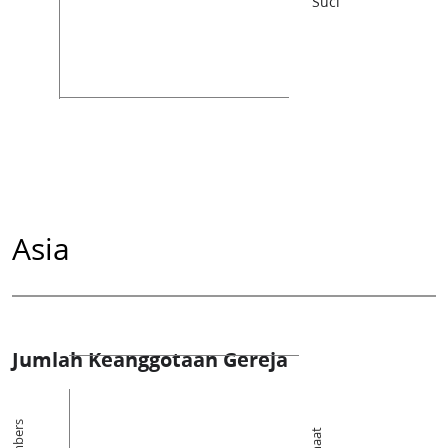
Suci
Asia
Jumlah Keanggotaan Gereja
Members
Jemaat