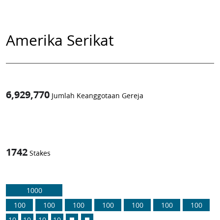
Amerika Serikat
6,929,770
Jumlah Keanggotaan Gereja
1
-in-
1742
Stakes
1000
100
100
100
100
100
100
100
10
10
10
10