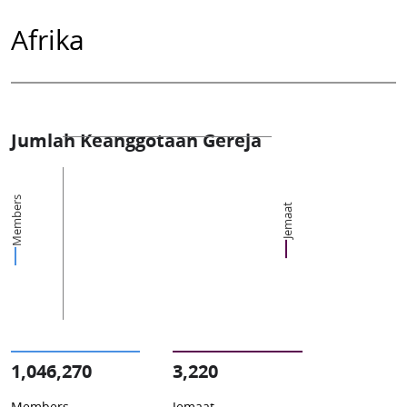
Afrika
Jumlah Keanggotaan Gereja
Members
Jemaat
1,046,270
3,220