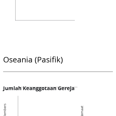
Oseania (Pasifik)
Jumlah Keanggotaan Gereja
Members
Jemaat