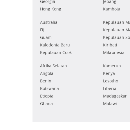
Georgia
Jepang
Hong Kong
Kamboja
Australia
Kepulauan Ma
Fiji
Kepulauan Ma
Guam
Kepulauan S
Kaledonia Baru
Kiribati
Kepulauan Cook
Mikronesia
Afrika Selatan
Kamerun
Angola
Kenya
Benin
Lesotho
Botswana
Liberia
Etiopia
Madagaskar
Ghana
Malawi