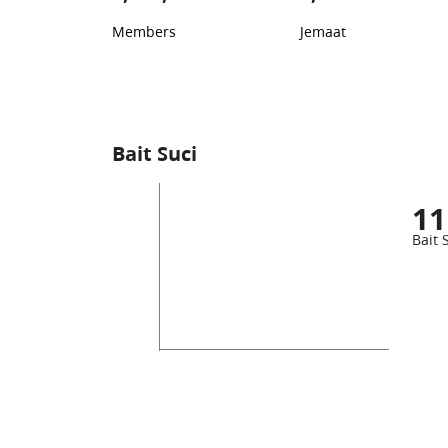
Members
Jemaat
Bait Suci
11
Bait 