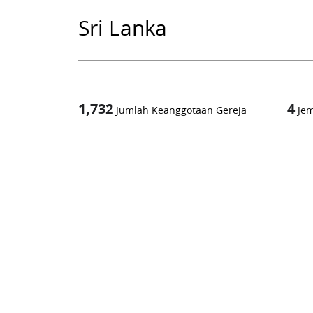
Sri Lanka
1,732
4
Jumlah Keanggotaan Gereja
Je
1
-in-