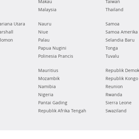
Makau
Taiwan
Malaysia
Thailand
riana Utara
Nauru
Samoa
rshall
Niue
Samoa Amerika
olomon
Palau
Selandia Baru
Papua Nugini
Tonga
Polinesia Prancis
Tuvalu
Mauritius
Republik Demok
Mozambik
Republik Kongo
Namibia
Reunion
Nigeria
Rwanda
Pantai Gading
Sierra Leone
Republik Afrika Tengah
Swaziland