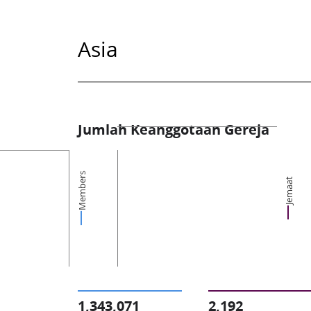
Asia
Jumlah Keanggotaan Gereja
Members
Jemaat
1,343,071
2,192