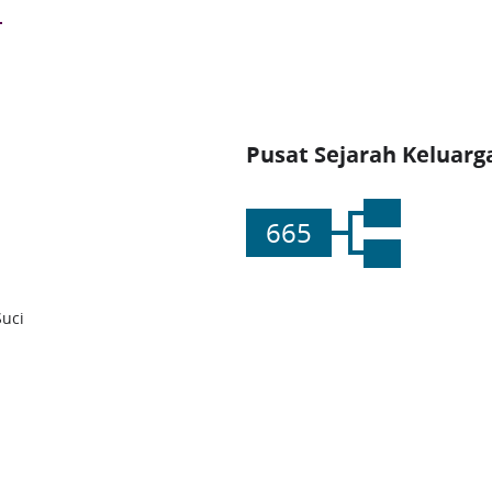
Pusat Sejarah Keluarg
665
Suci