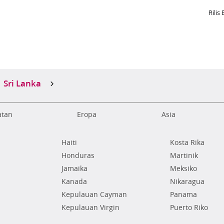
Rilis 
Sri Lanka
atan
Eropa
Asia
Haiti
Kosta Rika
Honduras
Martinik
Jamaika
Meksiko
Kanada
Nikaragua
Kepulauan Cayman
Panama
Kepulauan Virgin
Puerto Riko