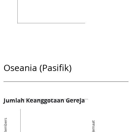
Oseania (Pasifik)
Jumlah Keanggotaan Gereja
Members
Jemaat