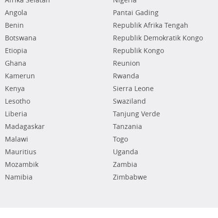
Afrika Selatan
Nigeria
Angola
Pantai Gading
Benin
Republik Afrika Tengah
Botswana
Republik Demokratik Kongo
Etiopia
Republik Kongo
Ghana
Reunion
Kamerun
Rwanda
Kenya
Sierra Leone
Lesotho
Swaziland
Liberia
Tanjung Verde
Madagaskar
Tanzania
Malawi
Togo
Mauritius
Uganda
Mozambik
Zambia
Namibia
Zimbabwe