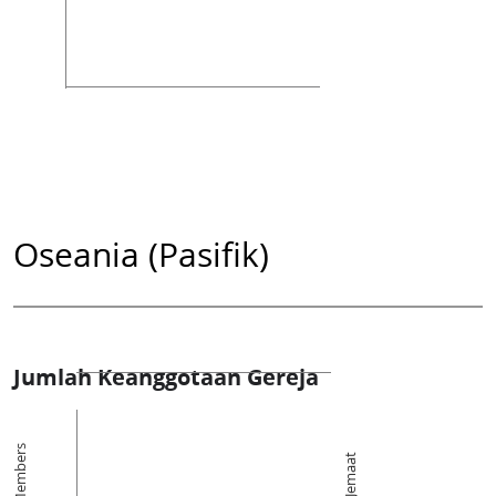
Oseania (Pasifik)
Jumlah Keanggotaan Gereja
Members
Jemaat