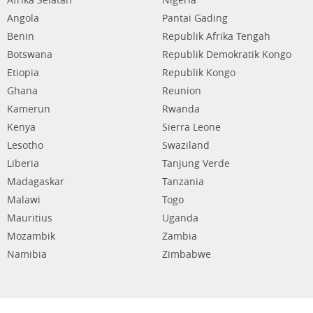
Afrika Selatan
Nigeria
Angola
Pantai Gading
Benin
Republik Afrika Tengah
Botswana
Republik Demokratik Kongo
Etiopia
Republik Kongo
Ghana
Reunion
Kamerun
Rwanda
Kenya
Sierra Leone
Lesotho
Swaziland
Liberia
Tanjung Verde
Madagaskar
Tanzania
Malawi
Togo
Mauritius
Uganda
Mozambik
Zambia
Namibia
Zimbabwe