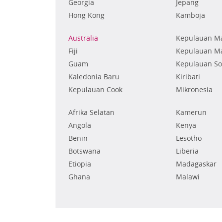
Georgia
Jepang
Hong Kong
Kamboja
Australia
Kepulauan Ma
Fiji
Kepulauan Ma
Guam
Kepulauan S
Kaledonia Baru
Kiribati
Kepulauan Cook
Mikronesia
Afrika Selatan
Kamerun
Angola
Kenya
Benin
Lesotho
Botswana
Liberia
Etiopia
Madagaskar
Ghana
Malawi