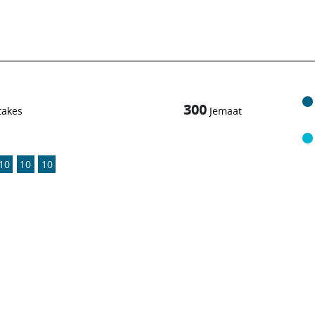
300
takes
Jemaat
10
10
10