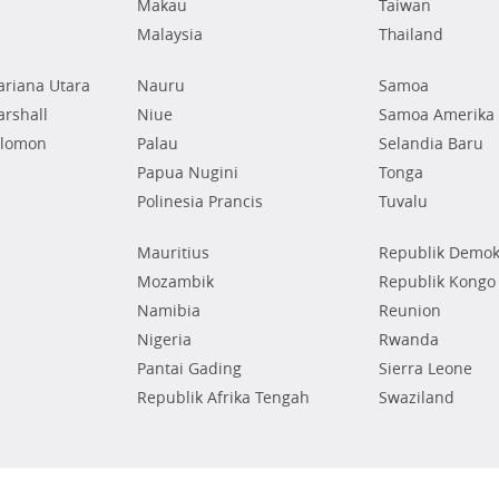
Makau
Taiwan
Malaysia
Thailand
riana Utara
Nauru
Samoa
rshall
Niue
Samoa Amerika
olomon
Palau
Selandia Baru
Papua Nugini
Tonga
Polinesia Prancis
Tuvalu
Mauritius
Republik Demok
Mozambik
Republik Kongo
Namibia
Reunion
Nigeria
Rwanda
Pantai Gading
Sierra Leone
Republik Afrika Tengah
Swaziland