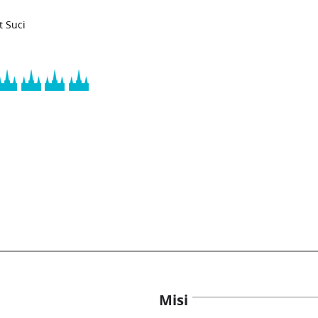
t Suci
Misi