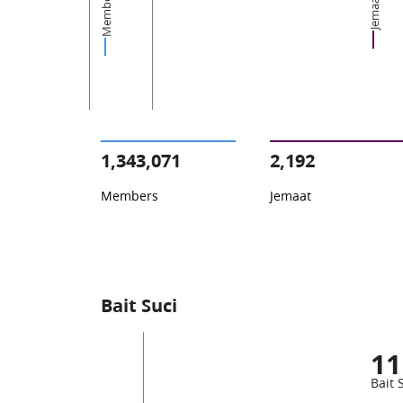
Members
Jemaat
1,343,071
2,192
Members
Jemaat
Bait Suci
11
Bait 