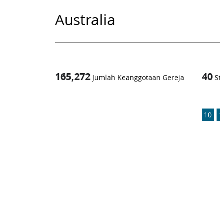
Australia
165,272
40
Jumlah Keanggotaan Gereja
S
1
-in-
10