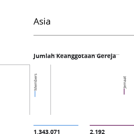
Asia
Jumlah Keanggotaan Gereja
Members
Jemaat
1,343,071
2,192