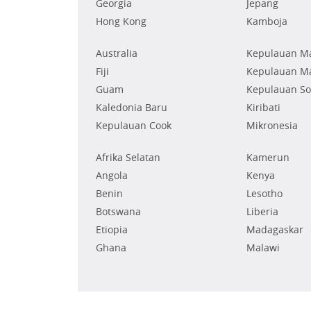
Georgia
Jepang
Hong Kong
Kamboja
Australia
Kepulauan Ma
Fiji
Kepulauan Ma
Guam
Kepulauan S
Kaledonia Baru
Kiribati
Kepulauan Cook
Mikronesia
Afrika Selatan
Kamerun
Angola
Kenya
Benin
Lesotho
Botswana
Liberia
Etiopia
Madagaskar
Ghana
Malawi