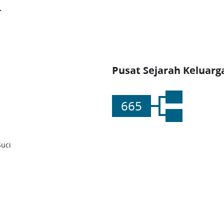
Pusat Sejarah Keluarg
665
Suci