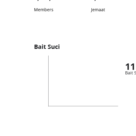
Members
Jemaat
Bait Suci
11
Bait 