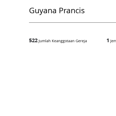
Guyana Prancis
522
1
Jumlah Keanggotaan Gereja
Je
1
-in-