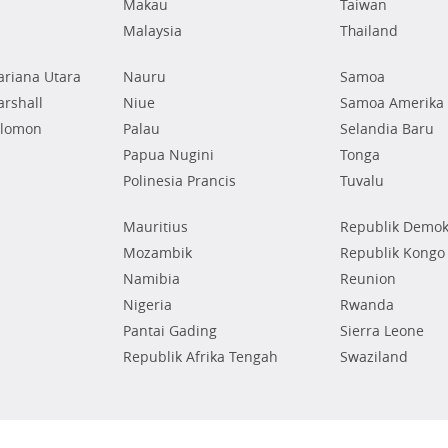
Makau
Taiwan
Malaysia
Thailand
riana Utara
Nauru
Samoa
rshall
Niue
Samoa Amerika
olomon
Palau
Selandia Baru
Papua Nugini
Tonga
Polinesia Prancis
Tuvalu
Mauritius
Republik Demok
Mozambik
Republik Kongo
Namibia
Reunion
Nigeria
Rwanda
Pantai Gading
Sierra Leone
Republik Afrika Tengah
Swaziland