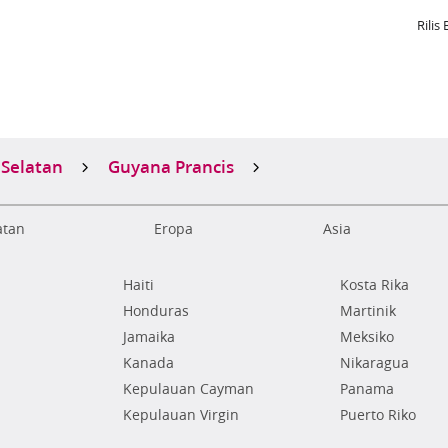
Rilis 
Selatan
Guyana Prancis
atan
Eropa
Asia
Haiti
Kosta Rika
Honduras
Martinik
Jamaika
Meksiko
Kanada
Nikaragua
Kepulauan Cayman
Panama
Kepulauan Virgin
Puerto Riko