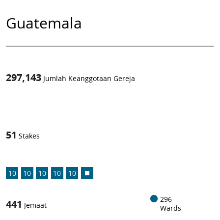
Guatemala
297,143
Jumlah Keanggotaan Gereja
1
-in-
51
Stakes
10
10
10
10
10
296
441
Jemaat
Wards