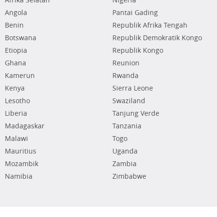
Afrika Selatan
Nigeria
Angola
Pantai Gading
Benin
Republik Afrika Tengah
Botswana
Republik Demokratik Kongo
Etiopia
Republik Kongo
Ghana
Reunion
Kamerun
Rwanda
Kenya
Sierra Leone
Lesotho
Swaziland
Liberia
Tanjung Verde
Madagaskar
Tanzania
Malawi
Togo
Mauritius
Uganda
Mozambik
Zambia
Namibia
Zimbabwe