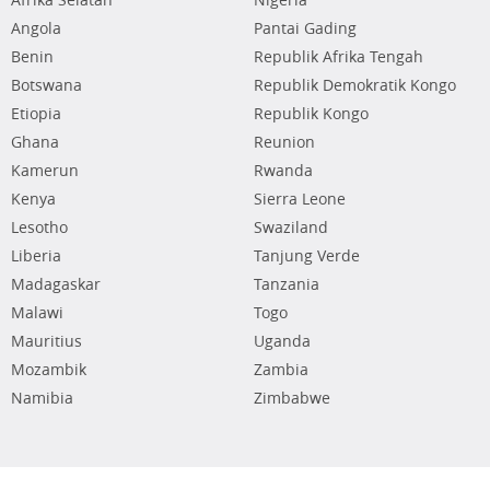
Afrika Selatan
Nigeria
Angola
Pantai Gading
Benin
Republik Afrika Tengah
Botswana
Republik Demokratik Kongo
Etiopia
Republik Kongo
Ghana
Reunion
Kamerun
Rwanda
Kenya
Sierra Leone
Lesotho
Swaziland
Liberia
Tanjung Verde
Madagaskar
Tanzania
Malawi
Togo
Mauritius
Uganda
Mozambik
Zambia
Namibia
Zimbabwe