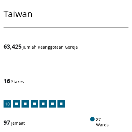
Taiwan
63,425
Jumlah Keanggotaan Gereja
1
-in-
16
Stakes
10
87
97
Jemaat
Wards