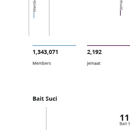
Members
Jemaat
1,343,071
2,192
Members
Jemaat
Bait Suci
11
Bait 