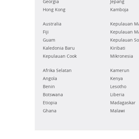
Georgia
Jepang
Hong Kong
Kamboja
Australia
Kepulauan Ma
Fiji
Kepulauan Ma
Guam
Kepulauan S
Kaledonia Baru
Kiribati
Kepulauan Cook
Mikronesia
Afrika Selatan
Kamerun
Angola
Kenya
Benin
Lesotho
Botswana
Liberia
Etiopia
Madagaskar
Ghana
Malawi