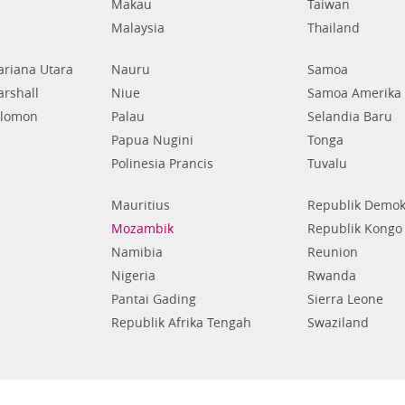
Makau
Taiwan
Malaysia
Thailand
riana Utara
Nauru
Samoa
rshall
Niue
Samoa Amerika
olomon
Palau
Selandia Baru
Papua Nugini
Tonga
Polinesia Prancis
Tuvalu
Mauritius
Republik Demok
Mozambik
Republik Kongo
Namibia
Reunion
Nigeria
Rwanda
Pantai Gading
Sierra Leone
Republik Afrika Tengah
Swaziland