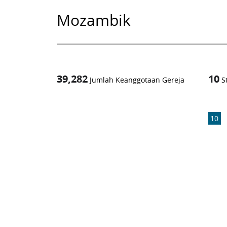
Mozambik
39,282
10
Jumlah Keanggotaan Gereja
S
1
-in-
10