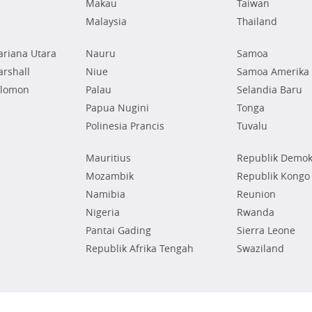
Makau
Taiwan
Malaysia
Thailand
riana Utara
Nauru
Samoa
rshall
Niue
Samoa Amerika
olomon
Palau
Selandia Baru
Papua Nugini
Tonga
Polinesia Prancis
Tuvalu
Mauritius
Republik Demok
Mozambik
Republik Kongo
Namibia
Reunion
Nigeria
Rwanda
Pantai Gading
Sierra Leone
Republik Afrika Tengah
Swaziland