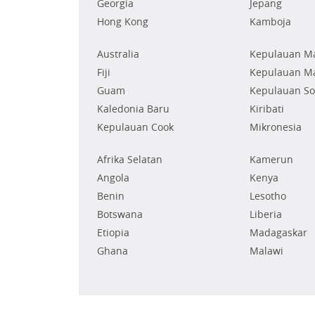
Georgia
Jepang
Hong Kong
Kamboja
Australia
Kepulauan Ma
Fiji
Kepulauan Ma
Guam
Kepulauan S
Kaledonia Baru
Kiribati
Kepulauan Cook
Mikronesia
Afrika Selatan
Kamerun
Angola
Kenya
Benin
Lesotho
Botswana
Liberia
Etiopia
Madagaskar
Ghana
Malawi