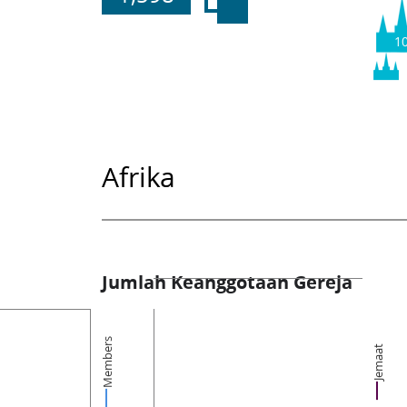
1
Afrika
Jumlah Keanggotaan Gereja
Members
Jemaat