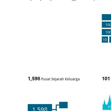
1
-in-
10
10
10
1,598
101
Pusat Sejarah Keluarga
1
1,598