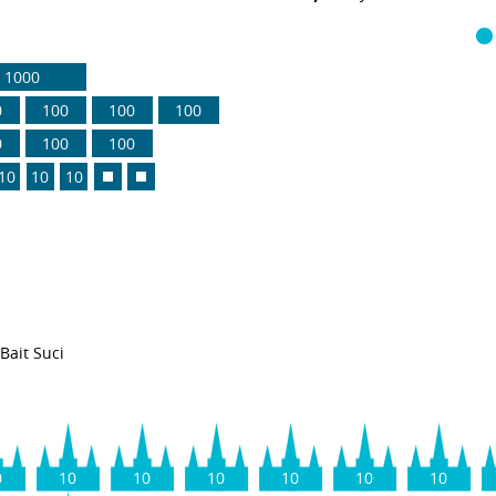
1000
0
100
100
100
0
100
100
10
10
10
Bait Suci
0
10
10
10
10
10
10