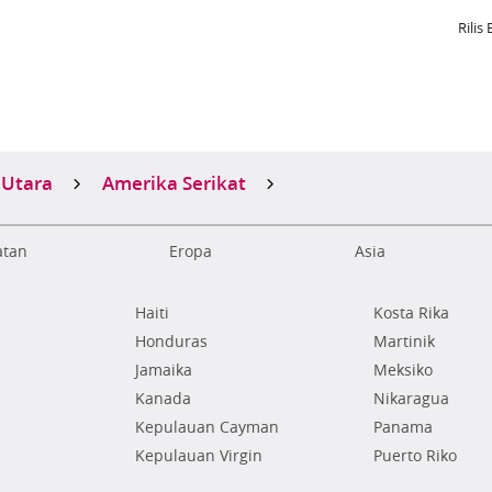
Rilis 
 Utara
Amerika Serikat
atan
Eropa
Asia
Haiti
Kosta Rika
Honduras
Martinik
Jamaika
Meksiko
Kanada
Nikaragua
Kepulauan Cayman
Panama
Kepulauan Virgin
Puerto Riko