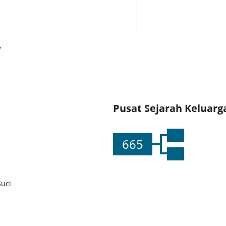
Pusat Sejarah Keluarg
665
Suci