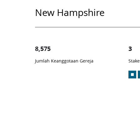
New Hampshire
8,575
3
Jumlah Keanggotaan Gereja
Stake
1
-in-