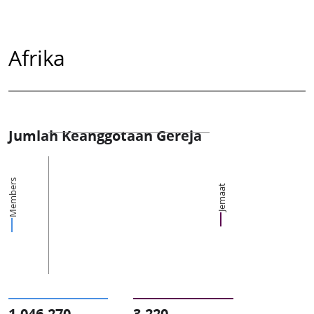
Afrika
Jumlah Keanggotaan Gereja
Members
Jemaat
1,046,270
3,220