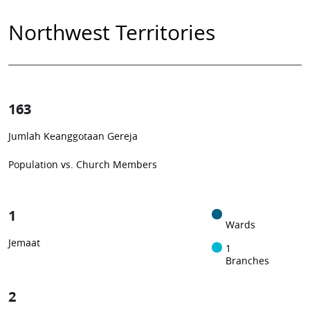
Northwest Territories
163
0.4%
Jumlah Keanggotaan Gereja
1
-in-
252
Population vs. Church Members
1
Wards
Jemaat
1
Branches
2