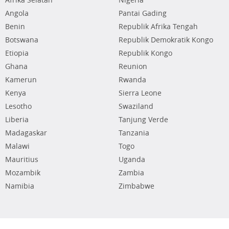
Afrika Selatan
Nigeria
Angola
Pantai Gading
Benin
Republik Afrika Tengah
Botswana
Republik Demokratik Kongo
Etiopia
Republik Kongo
Ghana
Reunion
Kamerun
Rwanda
Kenya
Sierra Leone
Lesotho
Swaziland
Liberia
Tanjung Verde
Madagaskar
Tanzania
Malawi
Togo
Mauritius
Uganda
Mozambik
Zambia
Namibia
Zimbabwe