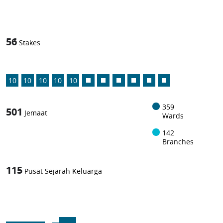
1
-in-
56
Stakes
10
10
10
10
10
359
501
Jemaat
Wards
142
Branches
115
Pusat Sejarah Keluarga