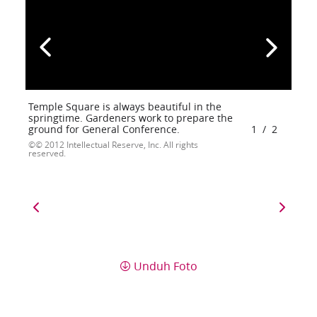
Temple Square is always beautiful in the
springtime. Gardeners work to prepare the
ground for General Conference.
1
/
2
© 2012 Intellectual Reserve, Inc. All rights
reserved.
Unduh Foto