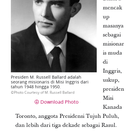
mencak
up
masanya
sebagai
misionar
is muda
di
Inggris,
Presiden M. Russell Ballard adalah
uskup,
seorang misionaris di Misi Inggris dari
tahun 1948 hingga 1950.
presiden
Photo Courtesy of M. Russell Ballard
Misi
Download Photo
Kanada
Toronto, anggota Presidensi Tujuh Puluh,
dan lebih dari tiga dekade sebagai Rasul.