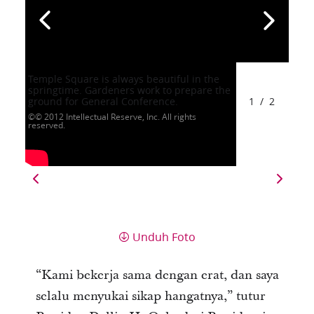
Temple Square is always beautiful in the
springtime. Gardeners work to prepare the
ground for General Conference.
1
/
2
© 2012 Intellectual Reserve, Inc. All rights
reserved.
Unduh Foto
“Kami bekerja sama dengan erat, dan saya
selalu menyukai sikap hangatnya,” tutur