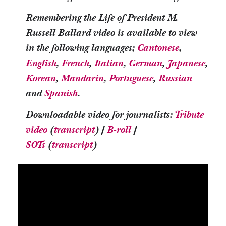
Remembering the Life of President M.
Russell Ballard video is available to view
in the following languages;
Cantonese
,
English
,
French
, 
Italian
, 
German
, 
Japanese
, 
Korean
, 
Mandarin
, 
Portuguese
,
Russian
and
Spanish
.
Downloadable video for journalists:
Tribute
video
(
transcript
) |
B-roll
|
SOTs
(
transcript
)