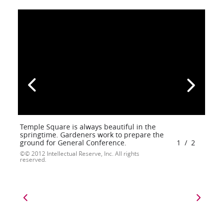
Temple Square is always beautiful in the
springtime. Gardeners work to prepare the
ground for General Conference.
1
/
2
© 2012 Intellectual Reserve, Inc. All rights
reserved.