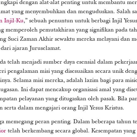
lengkapi dengan alat-alat penting untuk membantu m
elamat yang menyembuhkan dan menguduskan. Salah sa
 Injil-Ku
,” sebuah penuntun untuk berbagi Injil Yesus
ang memperoleh pemutakhiran yang signifikan pada ta
g Suci Zaman Akhir sewaktu mereka melayani dan 
dari ajaran Juruselamat.
a telah menjadi sumber daya esensial dalam pekerjaan
eri pengalaman misi yang disesuaikan secara unik den
inya. Selama misi mereka, adalah lazim bagi para misi
nugasan. Ini dapat mencakup organisasi amal yang dis
mpatan pelayanan yang ditugaskan oleh pasak. Bila pan
 serta dalam mengajari orang Injil Yesus Kristus.
juga memegang peran penting. Dalam beberapa tahun te
ior
telah berkembang secara global. Kesempatan yang 