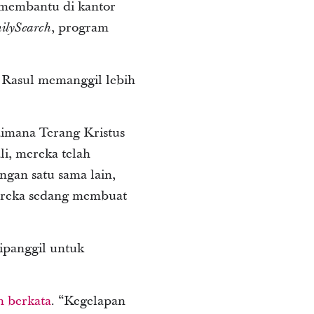
i membantu di kantor
, program
ilySearch
 Rasul memanggil lebih
imana Terang Kristus
li, mereka telah
gan satu sama lain,
ereka sedang membuat
ipanggil untuk
n berkata
. “Kegelapan