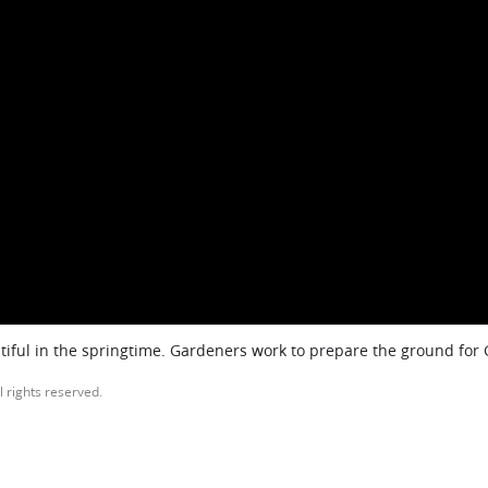
iful in the springtime. Gardeners work to prepare the ground for
l rights reserved.