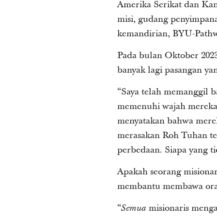
Amerika Serikat dan Kana
misi, gudang penyimpana
kemandirian, BYU-Pathwa
Pada bulan Oktober 202
banyak lagi pasangan ya
“Saya telah memanggil b
memenuhi wajah mereka
menyatakan bahwa merek
merasakan Roh Tuhan te
perbedaan. Siapa yang t
Apakah seorang misionar
membantu membawa orang
“
misionaris menga
Semua