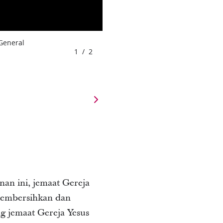
 General
1
/
2
an ini, jemaat Gereja
membersihkan dan
g jemaat Gereja Yesus