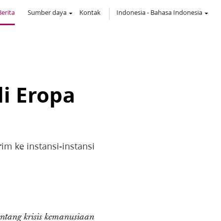
Berita
Sumber daya
Kontak
Indonesia
-
Bahasa Indonesia
i Eropa
m ke instansi-instansi
entang krisis kemanusiaan