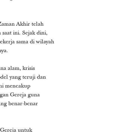
Zaman Akhir telah
at ini. Sejak dini,
ekerja sama di wilayah
nya.
a alam, krisis
el yang teruji dan
ini mencakup
gan Gereja guna
ang benar-benar
 Gereja untuk