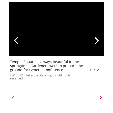
Temple Square is always beautiful in the
springtime. Gardeners work to prepare the
ground for General Conference.
1
/
2
© 2012 Intellectual Reserve, Inc. All rights
reserved.