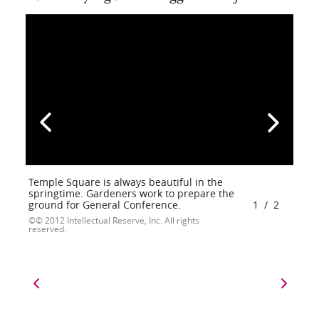
Temple Square is always beautiful in the
springtime. Gardeners work to prepare the
ground for General Conference.
1
/
2
© 2012 Intellectual Reserve, Inc. All rights
reserved.