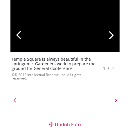
Temple Square is always beautiful in the
springtime. Gardeners work to prepare the
ground for General Conference.
1
/
2
© 2012 Intellectual Reserve, Inc. All rights
reserved.
Unduh Foto