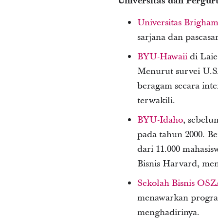
Universitas dan Pergur
Universitas Brigha
sarjana dan pascasar
BYU-Hawaii
di Laie
Menurut survei U.S
beragam secara inte
terwakili.
BYU-Idaho
, sebelu
pada tahun 2000. Be
dari 11.000 mahasis
Bisnis Harvard, men
Sekolah Bisnis OSZ
menawarkan program
menghadirinya.