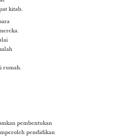
at kitab.
para
 mereka.
lai
salah
i rumah.
umumkan pembentukan
emperoleh pendidikan