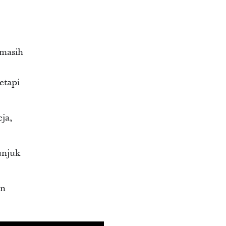
 masih
etapi
eja,
unjuk
an