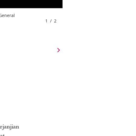
 General
1
/
2
rjanjian
at