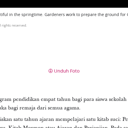
iful in the springtime. Gardeners work to prepare the ground for
l rights reserved.
Unduh Foto
gram pendidikan empat tahun bagi para siswa sekolah
uka bagi remaja dari semua agama.
skan satu tahun ajaran mempelajari satu kitab suci: Pe
ru, Kitab Mormon atau Ajaran dan Perjanjian. Pada sa