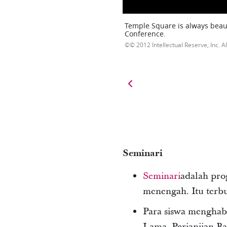
Temple Square is always beaut
Conference.
© 2012 Intellectual Reserve, Inc. Al
Seminari
Seminari
adalah pro
menengah. Itu terb
Para siswa menghabi
Lama, Perjanjian Ba