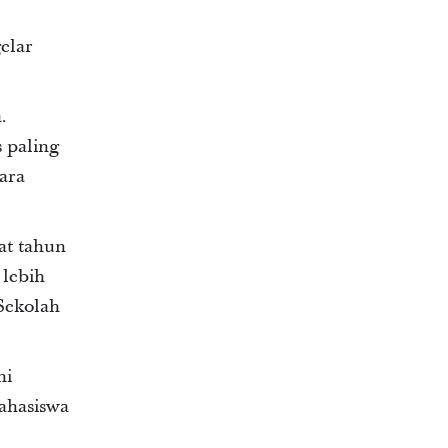
elar
.
 paling
ara
at tahun
 lebih
Sekolah
ni
ahasiswa