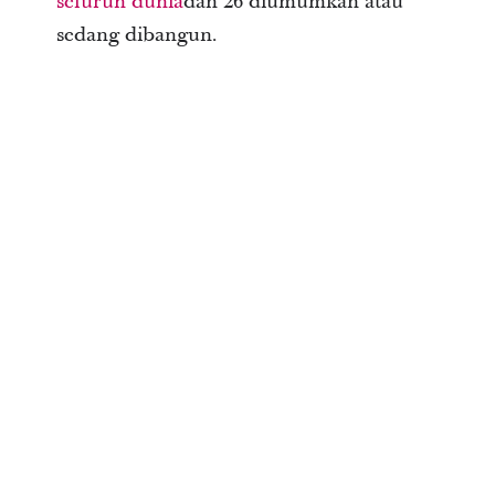
seluruh dunia
dan 26 diumumkan atau
sedang dibangun.