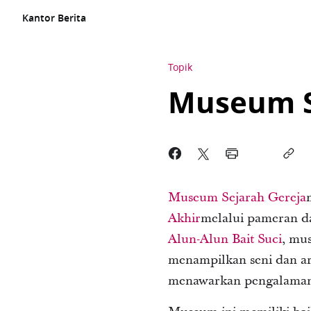
Kantor Berita
Topik
Museum S
Museum Sejarah Gereja
Akhir
melalui pameran da
Alun-Alun Bait Suci
, mu
menampilkan seni dan ar
menawarkan pengalaman 