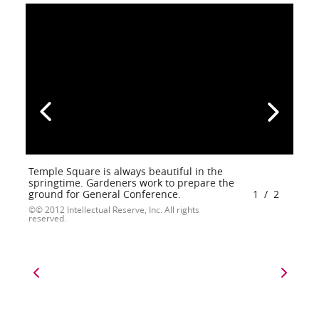
Temple Square is always beautiful in the
springtime. Gardeners work to prepare the
ground for General Conference.
1
/
2
© 2012 Intellectual Reserve, Inc. All rights
reserved.