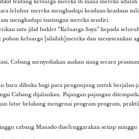
edikit tentang keluarga mereka di mana mereka adala
ra leluhur mereka menghadapi keadaan-​keadaan sulit,
am menghadapi tantangan mereka sendiri.
kan satu jilid buklet “Keluarga Saya” kepada seluru
pohon keluarga [silsilah]mereka dan menyarankan ag
.
tasi, Cabang menyediakan makan siang secara prasman
 baru dibuka bagi para pengunjung untuk berjalan-jal
ungsi Cabang dijalankan. Pajangan-pajangan ditempatk
an latar belakang mengenai program-program, praktik
inggu cabang Manado diselenggarakan setiap minggu m