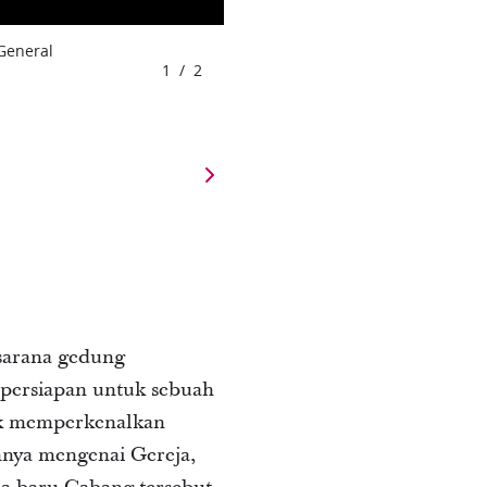
 General
1
/
2
sarana gedung
persiapan untuk sebuah
uk memperkenalkan
innya mengenai Gereja,