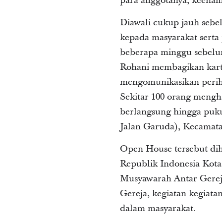
para anggotanya, keenam
Diawali cukup jauh seb
kepada masyarakat serta 
beberapa minggu sebelu
Rohani ​membagikan kart
mengomunikasikan periha
Sekitar 100 orang mengh
berlangsung hingga pukul
Jalan Garuda), Kecamat
Open House tersebut dih
Republik Indonesia Kot
Musyawarah Antar Gerej
Gereja, kegiatan-kegiata
dalam masyarakat.