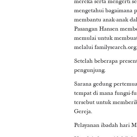
mereka serta mengerti s
mengetahui bagaimana pa
membantu anak-anak dal
Pasangan Hansen memberi
memulai untuk membuat 
melalui familysearch.org
Setelah beberapa presen
pengunjung.
Sarana gedung pertemuan
tempat di mana fungsi-f
tersebut untuk memberik
Gereja.
Pelayanan ibadah hari M