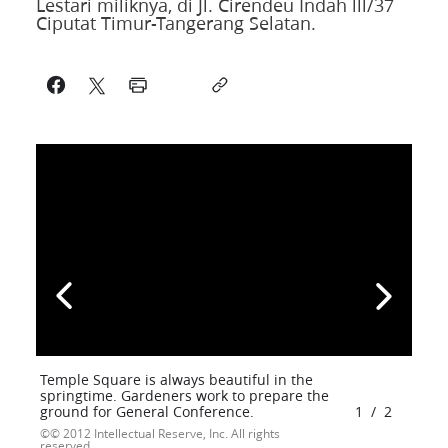
Lestari miliknya, di Jl. Cirendeu Indah lll/37
Ciputat Timur-Tangerang Selatan.
Temple Square is always beautiful in the
springtime. Gardeners work to prepare the
ground for General Conference.
1
/
2
© 2012 Intellectual Reserve, Inc. All rights
reserved.