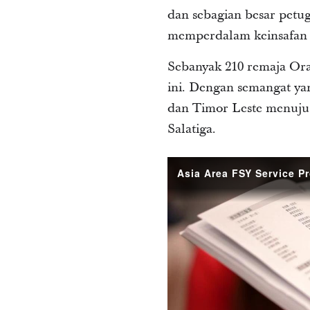
dan sebagian besar petu
memperdalam keinsafan pa
Sebanyak 210 remaja Ora
ini. Dengan semangat yan
dan Timor Leste menuju 
Salatiga.
Asia Area FSY Highlight
Asia Area FSY Service Pr