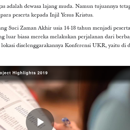
gas adalah dewasa lajang muda. Namun tujuannya tetap
ra peserta kepada Injil Yesus Kristus.
ng Suci Zaman Akhir usia 14-18 tahun menjadi pesert
g luar biasa mereka melakukan perjalanan dari berbag
lokasi diselenggarakannya Konferensi UKR, yaitu di
s 2019
oject Highlights 2019