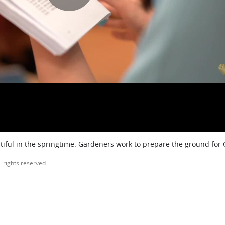
Play
Play
Video
Video
iful in the springtime. Gardeners work to prepare the ground for
l rights reserved.