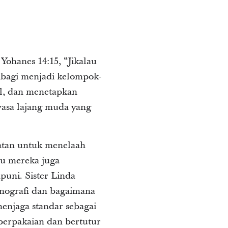
ohanes 14:15, “Jikalau
ibagi menjadi kelompok-
l, dan menetapkan
asa lajang muda yang
patan untuk menelaah
itu mereka juga
uni. Sister Linda
nografi dan bagaimana
enjaga standar sebagai
berpakaian dan bertutur