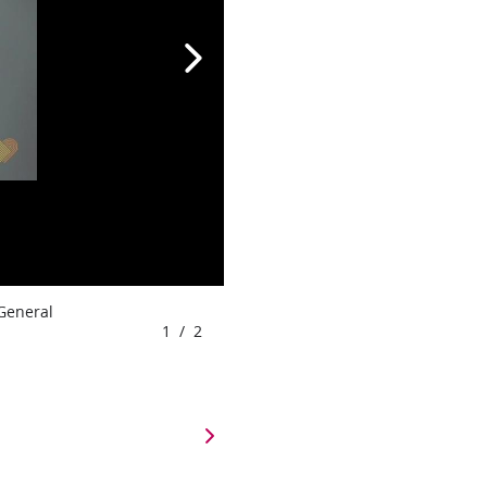
 General
1
/
2