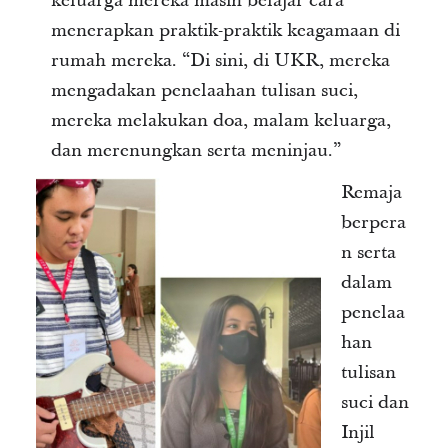
keluarga mereka masih belajar cara
menerapkan praktik-praktik keagamaan di
rumah mereka. “Di sini, di UKR, mereka
mengadakan penelaahan tulisan suci,
mereka melakukan doa, malam keluarga,
dan merenungkan serta meninjau.”
Remaja
berpera
n serta
dalam
penelaa
han
tulisan
suci dan
Injil