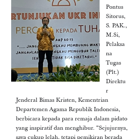
Pontus
Sitorus,
S. PAK.,
M.Si,
Pelaksa
na
Tugas
(Plt.)
Direktu
r
Jenderal Bimas Kristen, Kementrian
Departemen Agama Republik Indonesia,
berbicara kepada para remaja dalam pidato
yang inspiratif dan menghibur. “Sejujurnya,
saya cukup lelah, tetapi pemikiran berada