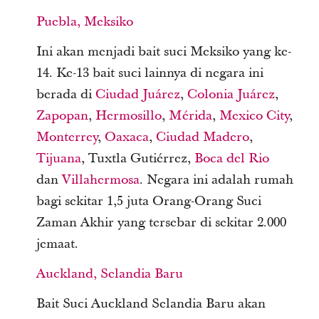
Puebla, Meksiko
Ini akan menjadi bait suci Meksiko yang ke-
14. Ke-13 bait suci lainnya di negara ini
berada di
Ciudad Juárez
,
Colonia Juárez
,
Zapopan
,
Hermosillo
,
Mérida
,
Mexico City
,
Monterrey
,
Oaxaca
,
Ciudad Madero
,
Tijuana
, Tuxtla Gutiérrez,
Boca del Rio
dan
Villahermosa
. Negara ini adalah rumah
bagi sekitar 1,5 juta Orang-Orang Suci
Zaman Akhir yang tersebar di sekitar 2.000
jemaat.
Auckland, Selandia Baru
Bait Suci Auckland Selandia Baru akan