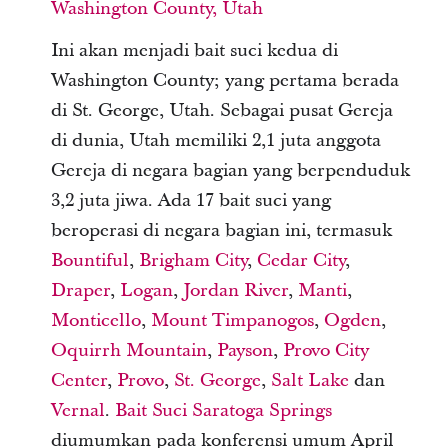
Washington County, Utah
Ini akan menjadi bait suci kedua di
Washington County; yang pertama berada
di St. George, Utah. Sebagai pusat Gereja
di dunia, Utah memiliki 2,1 juta anggota
Gereja di negara bagian yang berpenduduk
3,2 juta jiwa. Ada 17 bait suci yang
beroperasi di negara bagian ini, termasuk
Bountiful
,
Brigham City
,
Cedar City
,
Draper
,
Logan
,
Jordan River
,
Manti
,
Monticello
,
Mount Timpanogos
,
Ogden
,
Oquirrh Mountain
,
Payson
,
Provo City
Center
,
Provo
,
St. George
,
Salt Lake
dan
Vernal
.
Bait Suci Saratoga Springs
diumumkan pada konferensi umum April