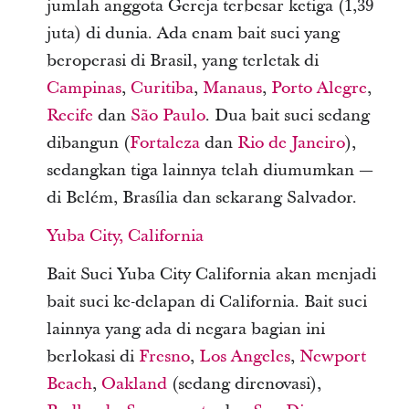
jumlah anggota Gereja terbesar ketiga (1,39
juta) di dunia. Ada enam bait suci yang
beroperasi di Brasil, yang terletak di
Campinas
,
Curitiba
,
Manaus
,
Porto Alegre
,
Recife
dan
São Paulo
. Dua bait suci sedang
dibangun (
Fortaleza
dan
Rio de Janeiro
),
sedangkan tiga lainnya telah diumumkan —
di Belém, Brasília dan sekarang Salvador.
Yuba City, California
Bait Suci Yuba City California akan menjadi
bait suci ke-delapan di California. Bait suci
lainnya yang ada di negara bagian ini
berlokasi di
Fresno
,
Los Angeles
,
Newport
Beach
,
Oakland
(sedang direnovasi),