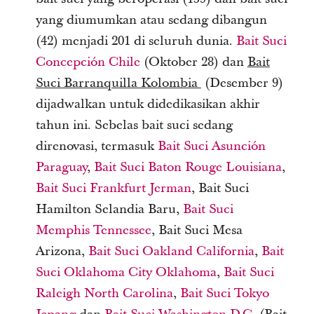
yang diumumkan atau sedang dibangun
(42) menjadi 201 di seluruh dunia.
Bait Suci
Concepción Chile
(Oktober 28) dan
Bait
Suci Barranquilla Kolombia
(Desember 9)
dijadwalkan untuk didedikasikan akhir
tahun ini. Sebelas bait suci sedang
direnovasi, termasuk
Bait Suci Asunción
Paraguay
,
Bait Suci Baton Rouge Louisiana
,
Bait Suci Frankfurt Jerman
, Bait Suci
Hamilton Selandia Baru,
Bait Suci
Memphis Tennessee
, Bait Suci Mesa
Arizona,
Bait Suci Oakland California
,
Bait
Suci Oklahoma City Oklahoma
,
Bait Suci
Raleigh North Carolina
,
Bait Suci Tokyo