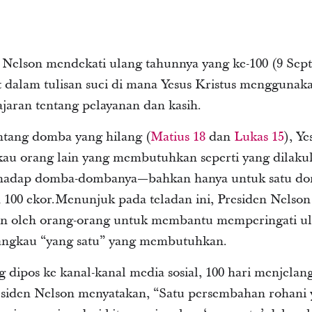
. Nelson mendekati ulang tahunnya yang ke-100 (9 Sept
 dalam tulisan suci di mana Yesus Kristus menggunak
jaran tentang pelayanan dan kasih.
tang domba yang hilang (
Matius 18
dan
Lukas 15
), Y
au orang lain yang membutuhkan seperti yang dilaku
rhadap domba-dombanya—bahkan hanya untuk satu dom
 100 ekor.Menunjuk pada teladan ini, Presiden Nels
an oleh orang-orang untuk membantu memperingati ul
angkau “yang satu” yang membutuhkan.
 dipos ke kanal-kanal media sosial, 100 hari menjela
esiden Nelson menyatakan, “Satu persembahan rohani