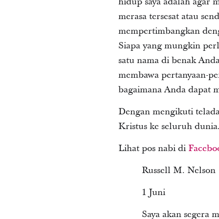
hidup saya adalah agar 
merasa tersesat atau se
mempertimbangkan denga
Siapa yang mungkin per
satu nama di benak Anda
membawa pertanyaan-per
bagaimana Anda dapat m
Dengan mengikuti teladan
Kristus ke seluruh dunia
Lihat pos nabi di
Facebo
Russell M. Nelson
1 Juni
Saya akan segera m